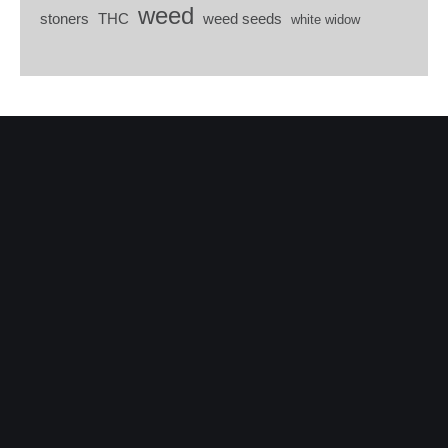
weed
stoners
THC
weed seeds
white widow