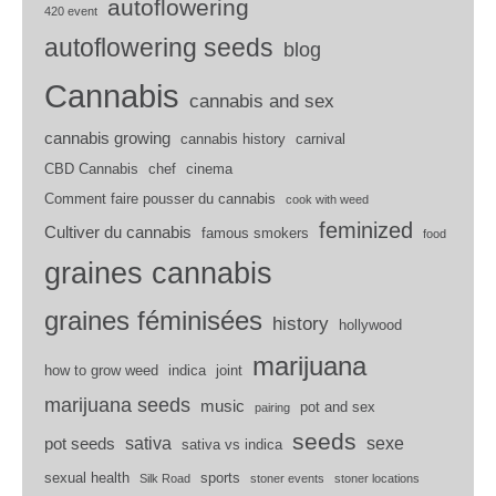
autoflowering
420 event
autoflowering seeds
blog
Cannabis
cannabis and sex
cannabis growing
cannabis history
carnival
CBD Cannabis
chef
cinema
Comment faire pousser du cannabis
cook with weed
feminized
Cultiver du cannabis
famous smokers
food
graines cannabis
graines féminisées
history
hollywood
marijuana
how to grow weed
indica
joint
marijuana seeds
music
pot and sex
pairing
seeds
sativa
sexe
pot seeds
sativa vs indica
sexual health
sports
Silk Road
stoner events
stoner locations