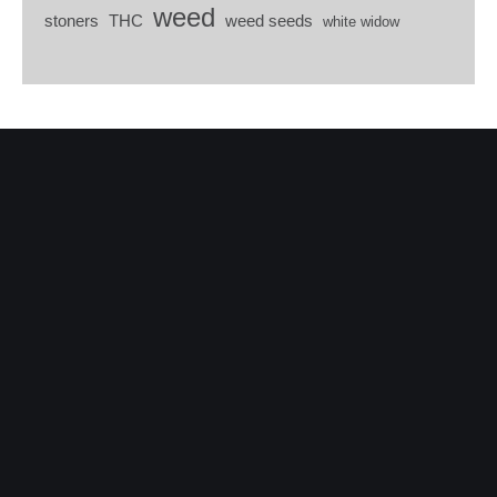
weed
stoners
THC
weed seeds
white widow