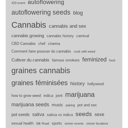
autoflowering
420 event
autoflowering seeds
blog
Cannabis
cannabis and sex
cannabis growing
cannabis history
carnival
CBD Cannabis
chef
cinema
Comment faire pousser du cannabis
cook with weed
feminized
Cultiver du cannabis
famous smokers
food
graines cannabis
graines féminisées
history
hollywood
marijuana
how to grow weed
indica
joint
marijuana seeds
music
pot and sex
pairing
seeds
sativa
sexe
pot seeds
sativa vs indica
sexual health
sports
Silk Road
stoner events
stoner locations