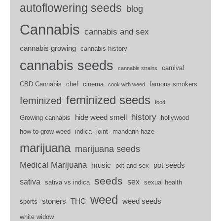
autoflowering seeds
blog
Cannabis
cannabis and sex
cannabis growing
cannabis history
cannabis seeds
carnival
cannabis strains
CBD Cannabis
chef
cinema
famous smokers
cook with weed
feminized seeds
feminized
food
history
hide weed smell
Growing cannabis
hollywood
how to grow weed
indica
joint
mandarin haze
marijuana
marijuana seeds
Medical Marijuana
music
pot seeds
pot and sex
seeds
sativa
sex
sativa vs indica
sexual health
weed
stoners
THC
weed seeds
sports
white widow