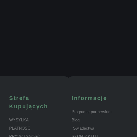
Strefa
Informacje
Kupujących
Programie partnerskim
WYSYŁKA
Blog
PŁATNOŚĆ
Świadectwa
PRYWATYNOŚĆ
SKONTAKTUJ