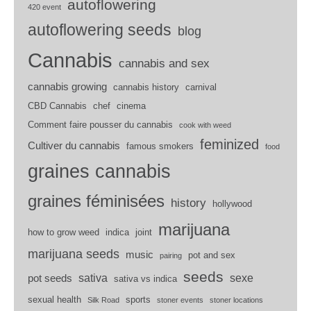
autoflowering
420 event
autoflowering seeds
blog
Cannabis
cannabis and sex
cannabis growing
cannabis history
carnival
CBD Cannabis
chef
cinema
Comment faire pousser du cannabis
cook with weed
feminized
Cultiver du cannabis
famous smokers
food
graines cannabis
graines féminisées
history
hollywood
marijuana
how to grow weed
indica
joint
marijuana seeds
music
pot and sex
pairing
seeds
sativa
sexe
pot seeds
sativa vs indica
sexual health
sports
Silk Road
stoner events
stoner locations