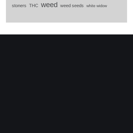
weed
stoners
THC
weed seeds
white widow