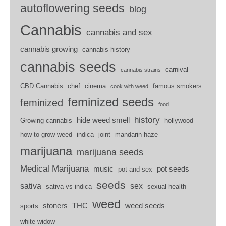
autoflowering seeds
blog
Cannabis
cannabis and sex
cannabis growing
cannabis history
cannabis seeds
carnival
cannabis strains
CBD Cannabis
chef
cinema
famous smokers
cook with weed
feminized seeds
feminized
food
history
hide weed smell
Growing cannabis
hollywood
how to grow weed
indica
joint
mandarin haze
marijuana
marijuana seeds
Medical Marijuana
music
pot seeds
pot and sex
seeds
sativa
sex
sativa vs indica
sexual health
weed
stoners
THC
weed seeds
sports
white widow