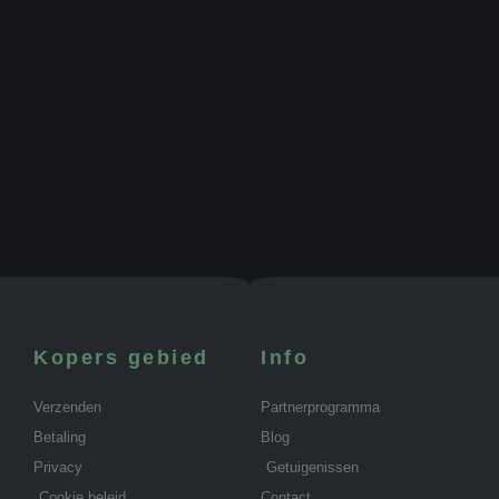
Kopers gebied
Info
Verzenden
Partnerprogramma
Betaling
Blog
Privacy
Getuigenissen
Cookie beleid
Contact