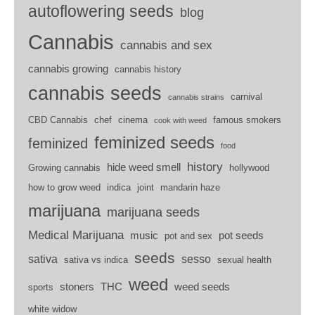
autoflowering seeds
blog
Cannabis
cannabis and sex
cannabis growing
cannabis history
cannabis seeds
carnival
cannabis strains
CBD Cannabis
chef
cinema
famous smokers
cook with weed
feminized seeds
feminized
food
history
hide weed smell
Growing cannabis
hollywood
how to grow weed
indica
joint
mandarin haze
marijuana
marijuana seeds
Medical Marijuana
music
pot seeds
pot and sex
seeds
sativa
sesso
sativa vs indica
sexual health
weed
stoners
THC
weed seeds
sports
white widow