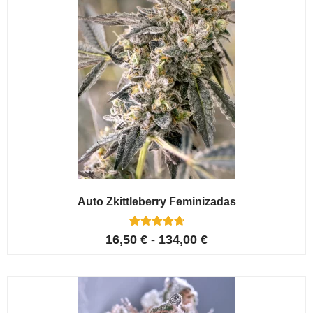
Auto Zkittleberry Feminizadas
5
Valorado con
16,50
€
-
134,00
€
4.80
de 5 en
base a
valoracione
s de
clientes