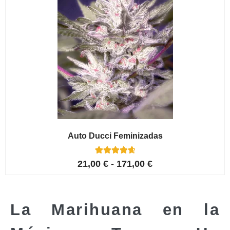
Auto Ducci Feminizadas
4
Valorado con
21,00
€
-
171,00
€
4.75
de 5 en
base a
valoracione
s de
clientes
La Marihuana en la