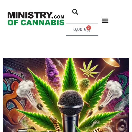
0
0,00
€