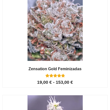
Zensation Gold Feminizadas
6
Valorado con
19,00
€
-
153,00
€
5.00
de 5 en
base a
valoracione
s de
clientes