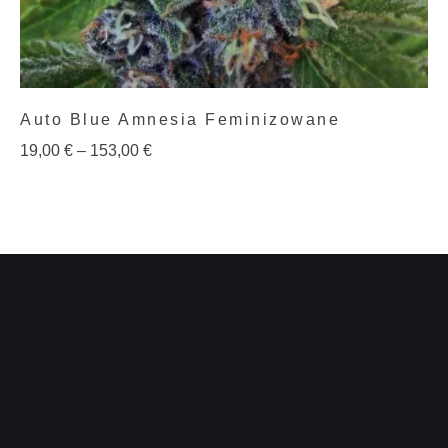
Auto Blue Amnesia Feminizowane
19,00
€
–
153,00
€