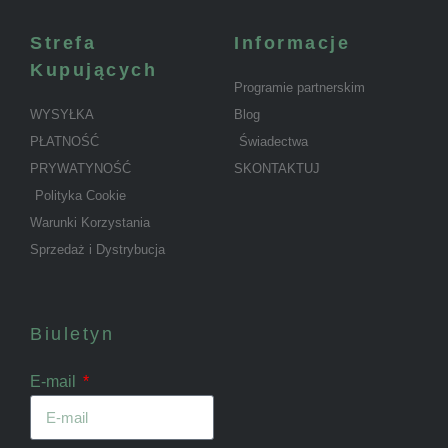
Strefa
Informacje
Kupujących
Programie partnerskim
WYSYŁKA
Blog
PŁATNOŚĆ
Świadectwa
PRYWATYNOŚĆ
SKONTAKTUJ
Polityka Cookie
Warunki Korzystania
Sprzedaż i Dystrybucja
Biuletyn
E-mail