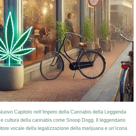
uovo Capitolo nell’Impero della Cannabis della Leggenda
 e cultura della cannabis come Snoop Dogg. Il leggendario
itore vocale della legalizzazione della marijuana e un’icona