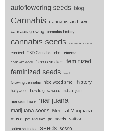
autoflowering seeds
blog
Cannabis
cannabis and sex
cannabis growing
cannabis history
cannabis seeds
cannabis strains
carnival
CBD Cannabis
chef
cinema
feminized
famous smokers
cook with weed
feminized seeds
food
history
hide weed smell
Growing cannabis
hollywood
how to grow weed
indica
joint
marijuana
mandarin haze
marijuana seeds
Medical Marijuana
sativa
music
pot seeds
pot and sex
seeds
sesso
sativa vs indica