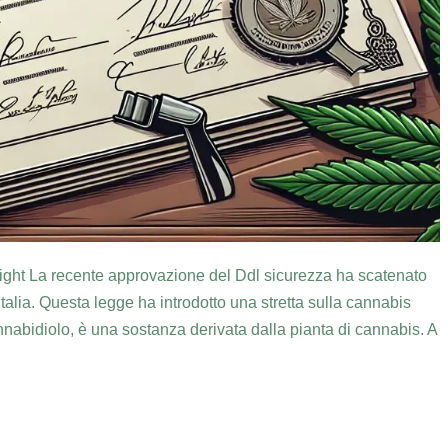
 light La recente approvazione del Ddl sicurezza ha scatenato
Italia. Questa legge ha introdotto una stretta sulla cannabis
nnabidiolo, è una sostanza derivata dalla pianta di cannabis. A