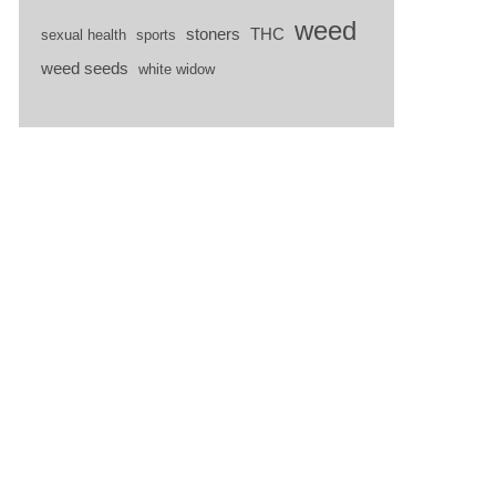
weed
stoners
THC
sexual health
sports
weed seeds
white widow