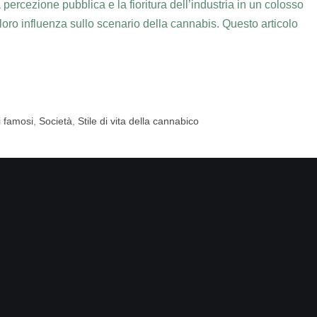
 percezione pubblica e la fioritura dell’industria in un colosso
a loro influenza sullo scenario della cannabis. Questo articolo
 famosi
,
Società
,
Stile di vita della cannabico