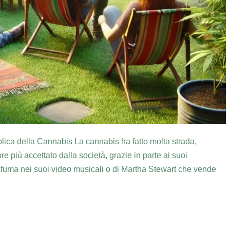
ica della Cannabis La cannabis ha fatto molta strada,
 più accettato dalla società, grazie in parte ai suoi
e fuma nei suoi video musicali o di Martha Stewart che vende