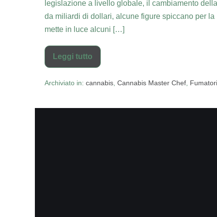
legislazione a livello globale, il cambiamento della
da miliardi di dollari, alcune figure spiccano per l
mette in luce alcuni […]
Leggi tutto
Archiviato in:
cannabis
,
Cannabis Master Chef
,
Fumatori