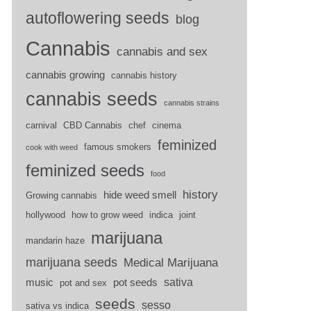
autoflowering seeds
blog
Cannabis
cannabis and sex
cannabis growing
cannabis history
cannabis seeds
cannabis strains
carnival
CBD Cannabis
chef
cinema
feminized
famous smokers
cook with weed
feminized seeds
food
history
hide weed smell
Growing cannabis
hollywood
how to grow weed
indica
joint
marijuana
mandarin haze
marijuana seeds
Medical Marijuana
sativa
music
pot seeds
pot and sex
seeds
sesso
sativa vs indica