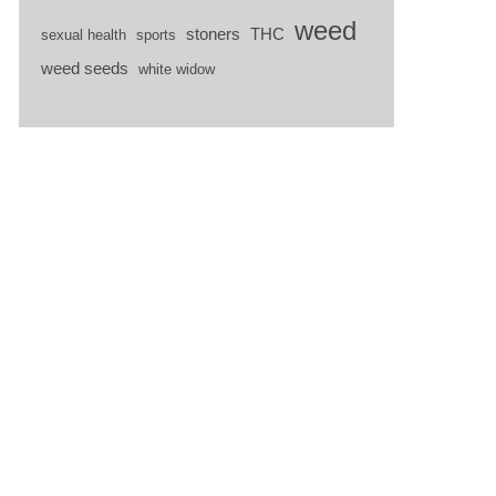
weed
stoners
THC
sexual health
sports
weed seeds
white widow