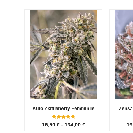
Auto Zkittleberry Femminile
Zensa
5
Valutato
16,50
€
-
134,00
€
19
4.80
su 5 su