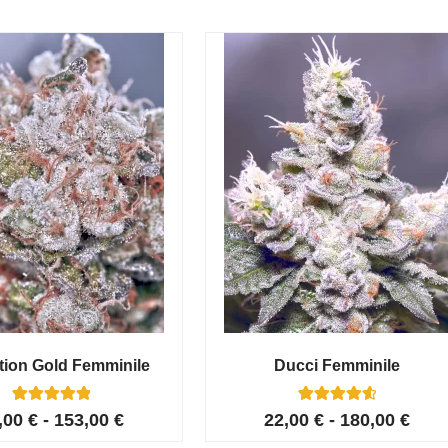
tion Gold Femminile
Ducci Femminile
6
Valutato
6
Valutato
,00
€
-
153,00
€
22,00
€
-
180,00
€
5.00
4.67
su 5 su
su 5 su