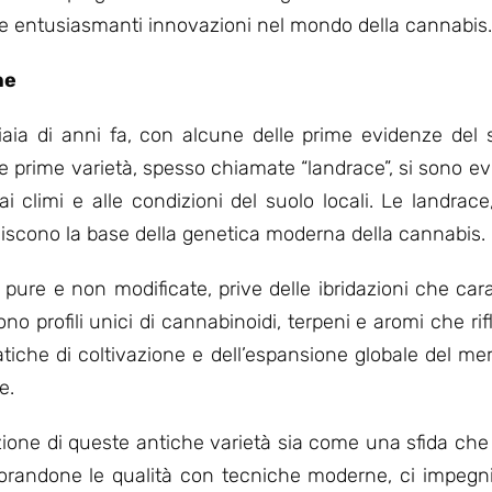
 entusiasmanti innovazioni nel mondo della cannabis.
he
liaia di anni fa, con alcune delle prime evidenze del 
te prime varietà, spesso chiamate “landrace”, si sono e
 ai climi e alle condizioni del suolo locali. Le landr
uiscono la base della genetica moderna della cannabis.
pure e non modificate, prive delle ibridazioni che car
o profili unici di cannabinoidi, terpeni e aromi che rif
atiche di coltivazione e dell’espansione globale del me
e.
azione di queste antiche varietà sia come una sfida ch
liorandone le qualità con tecniche moderne, ci impegn