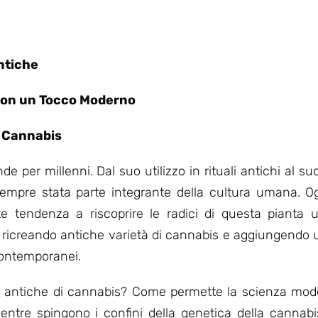
base di
base di
recensioni
recensioni
Antiche
 con un Tocco Moderno
a Cannabis
e per millenni. Dal suo utilizzo in rituali antichi al s
 sempre stata parte integrante della cultura umana. Og
e tendenza a riscoprire le radici di questa pianta 
ricreando antiche varietà di cannabis e aggiungendo
contemporanei.
tà antiche di cannabis? Come permette la scienza mode
ntre spingono i confini della genetica della cannabis