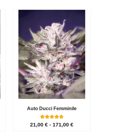
Auto Ducci Femminile
4
Valutato
21,00
€
-
171,00
€
4.75
su 5 su