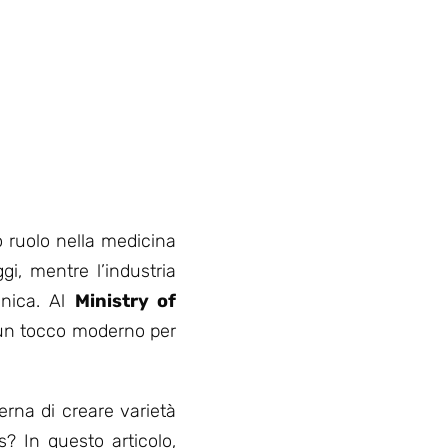
base di
recensioni
uo ruolo nella medicina
gi, mentre l’industria
unica. Al
Ministry of
 un tocco moderno per
rna di creare varietà
? In questo articolo,