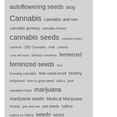
autoflowering seeds
blog
Cannabis
cannabis and sex
cannabis growing
cannabis history
cannabis seeds
cannabis strains
carnival
CBD Cannabis
chef
cinema
feminized
famous smokers
cook with weed
feminized seeds
food
history
hide weed smell
Growing cannabis
hollywood
how to grow weed
indica
joint
marijuana
mandarin haze
marijuana seeds
Medical Marijuana
sativa
music
pot seeds
pot and sex
seeds
sesso
sativa vs indica