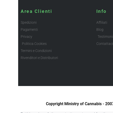
Area Clienti
Info
Spedizioni
Affiliati
Pagamenti
Blog
Privacy
Testimoni
Politica Cookies
Contattaci
Termini e Condizioni
Rivenditori e Distributori
Copyright Ministry of Cannabis - 20