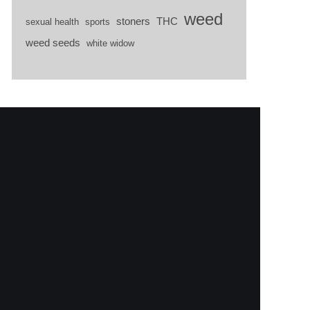
weed
stoners
THC
sexual health
sports
weed seeds
white widow