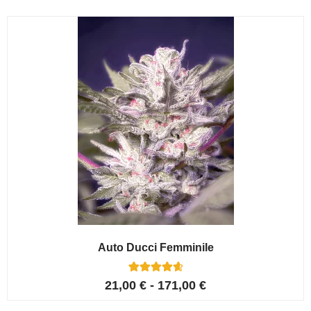
base di
recensioni
Auto Ducci Femminile
4
Valutato
21,00
€
-
171,00
€
4.75
su 5 su
base di