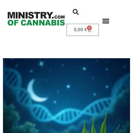
0
0,00
€