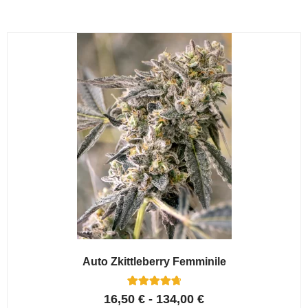
Auto Zkittleberry Femminile
5
Valutato
16,50
€
-
134,00
€
4.80