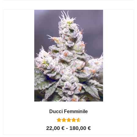
su 5 su
base di
recensioni
Ducci Femminile
6
Valutato
22,00
€
-
180,00
€
4.67
su 5 su