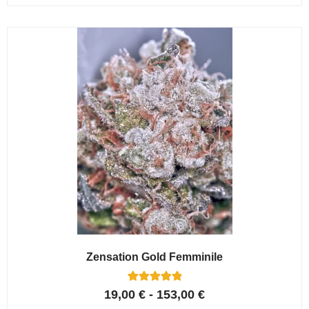
su 5 su
base di
recensioni
Zensation Gold Femminile
6
Valutato
19,00
€
-
153,00
€
5.00