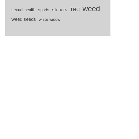
weed
stoners
THC
sexual health
sports
weed seeds
white widow