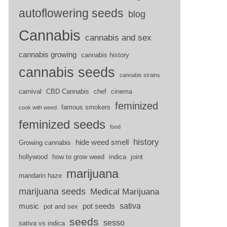
autoflowering seeds
blog
Cannabis
cannabis and sex
cannabis growing
cannabis history
cannabis seeds
cannabis strains
carnival
CBD Cannabis
chef
cinema
feminized
famous smokers
cook with weed
feminized seeds
food
history
hide weed smell
Growing cannabis
hollywood
how to grow weed
indica
joint
marijuana
mandarin haze
marijuana seeds
Medical Marijuana
sativa
music
pot seeds
pot and sex
seeds
sesso
sativa vs indica