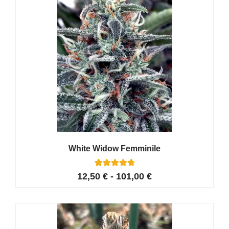
White Widow Femminile
15
Valutato
12,50
€
-
101,00
€
4.87
su 5 su
base di
recensioni