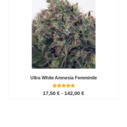
Ultra White Amnesia Femminile
24
Valutato
17,50
€
-
142,00
€
4.96
su 5 su
base di
recensioni
Altri Semi Femminizzati