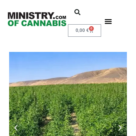
0
0,00
€