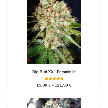
Big Bud XXL Femminile
42
Valutato
15,00
€
-
121,50
€
4.95
su 5 su
base di
recensioni