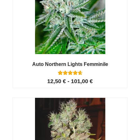
Auto Northern Lights Femminile
11
Valutato
12,50
€
-
101,00
€
4.73
su 5 su
base di
recensioni