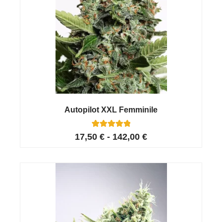
Ordina Ora
Autopilot XXL Femminile
34
Valutato
17,50
€
-
142,00
€
4.94
su 5 su
base di
recensioni