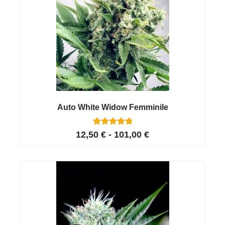
Auto White Widow Femminile
26
Valutato
12,50
€
-
101,00
€
4.96
su 5 su
base di
recensioni