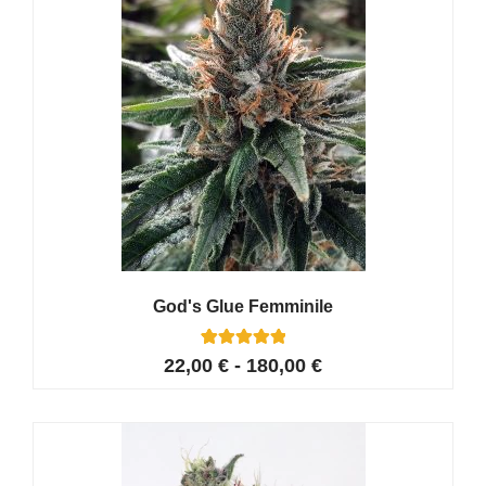
God's Glue Femminile
17
Valutato
22,00
€
-
180,00
€
5.00
su 5 su
base di
recensioni