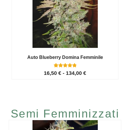
Auto Blueberry Domina Femminile
13
Valutato
16,50
€
-
134,00
€
5.00
su 5 su
base di
recensioni
Altri Semi Autofiorenti
Semi Femminizzati