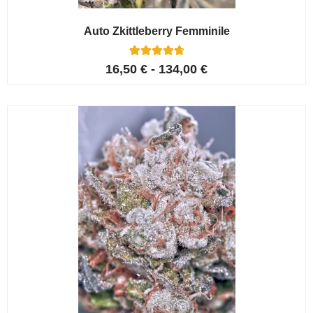
Auto Zkittleberry Femminile
5
Valutato
16,50
€
-
134,00
€
4.80
su 5 su
base di
recensioni