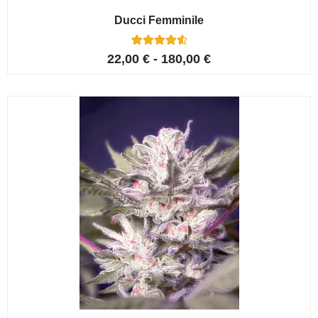
Ducci Femminile
6
Valutato
22,00
€
-
180,00
€
4.67
su 5 su
base di
recensioni