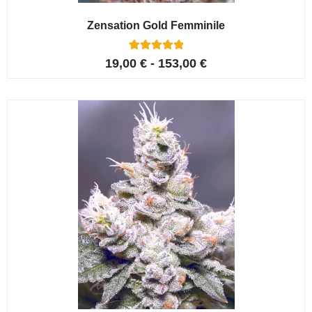
Zensation Gold Femminile
6
Valutato
19,00
€
-
153,00
€
5.00
su 5 su
base di
recensioni