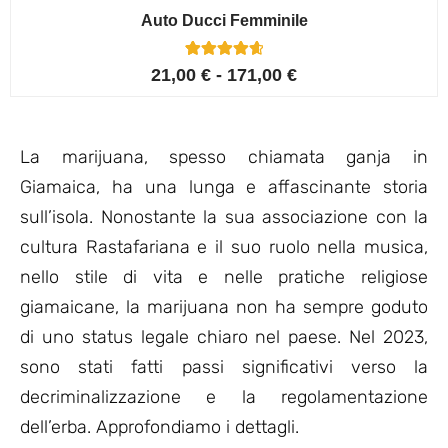
Auto Ducci Femminile
4
Valutato
21,00
€
-
171,00
€
4.75
su 5 su
base di
recensioni
La marijuana, spesso chiamata ganja in
Giamaica, ha una lunga e affascinante storia
sull’isola. Nonostante la sua associazione con la
cultura Rastafariana e il suo ruolo nella musica,
nello stile di vita e nelle pratiche religiose
giamaicane, la marijuana non ha sempre goduto
di uno status legale chiaro nel paese. Nel 2023,
sono stati fatti passi significativi verso la
decriminalizzazione e la regolamentazione
dell’erba. Approfondiamo i dettagli.