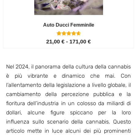
Auto Ducci Femminile
4
Valutato
21,00
€
-
171,00
€
4.75
su 5 su
base di
recensioni
Nel 2024, il panorama della cultura della cannabis
è più vibrante e dinamico che mai. Con
l’allentamento della legislazione a livello globale, il
cambiamento della percezione pubblica e la
fioritura dell’industria in un colosso da miliardi di
dollari, alcune figure spiccano per la loro
influenza sullo scenario della cannabis. Questo
articolo mette in luce alcuni dei più prominenti