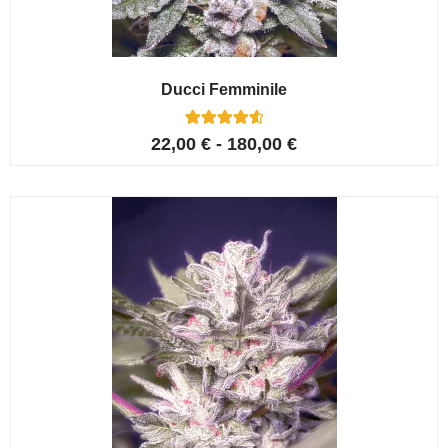
Ducci Femminile
6
Valutato
22,00
€
-
180,00
€
4.67
su 5 su
base di
recensioni