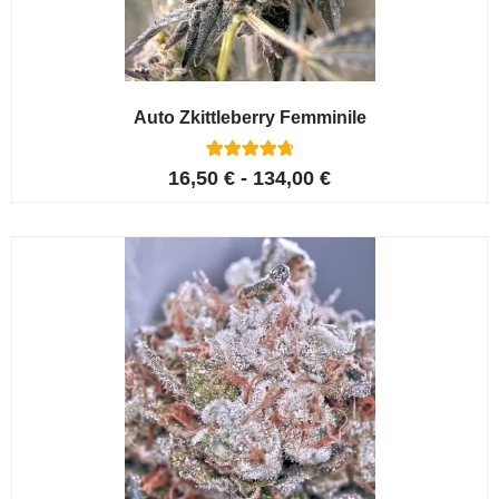
Auto Zkittleberry Femminile
5
Valutato
16,50
€
-
134,00
€
4.80
su 5 su
base di
recensioni