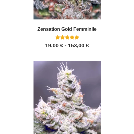
Zensation Gold Femminile
6
Valutato
19,00
€
-
153,00
€
5.00
su 5 su
base di
recensioni