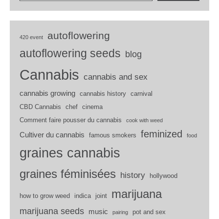
autoflowering
420 event
autoflowering seeds
blog
Cannabis
cannabis and sex
cannabis growing
cannabis history
carnival
CBD Cannabis
chef
cinema
Comment faire pousser du cannabis
cook with weed
feminized
Cultiver du cannabis
famous smokers
food
graines cannabis
graines féminisées
history
hollywood
marijuana
how to grow weed
indica
joint
marijuana seeds
music
pot and sex
pairing