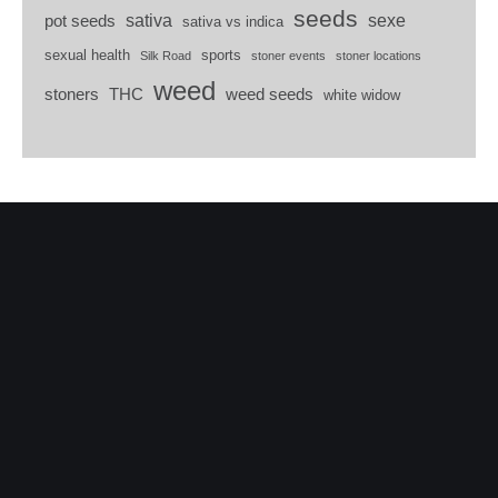
seeds
sativa
sexe
pot seeds
sativa vs indica
sexual health
sports
Silk Road
stoner events
stoner locations
weed
stoners
THC
weed seeds
white widow