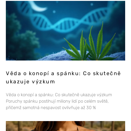
Věda o konopí a spánku: Co skutečně
ukazuje výzkum
Věda o konopí a spánku: Co skutečně ukazuje výzkum
Poruchy spánku postihují miliony lidí po celém světě,
přičemž samotná nespavost ovlivňuje až 30 %