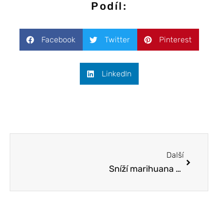
Podíl:
Facebook
Twitter
Pinterest
LinkedIn
Další
Sníží marihuana hladinu testosteronu?