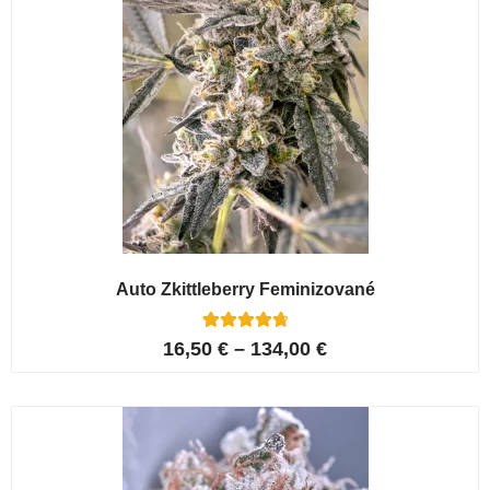
Auto Zkittleberry Feminizované
5
Hodnoceno
16,50
€
–
134,00
€
4.80
z 5 na
základě
hodnocení
zákazníků