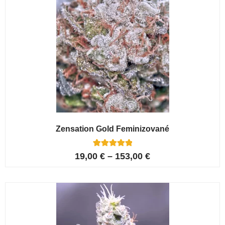
Zensation Gold Feminizované
6
Hodnoceno
19,00
€
–
153,00
€
5.00
z 5 na
základě
hodnocení
zákazníků