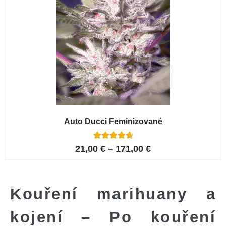
Auto Ducci Feminizované
4
Hodnoceno
21,00
€
–
171,00
€
4.75
z 5 na
základě
hodnocení
zákazníků
Kouření marihuany a
kojení – Po kouření