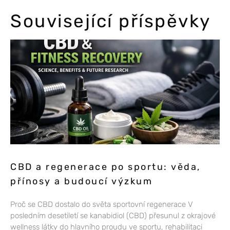
Související příspěvky
CBD a regenerace po sportu: věda,
přínosy a budoucí výzkum
Proč se CBD dostalo do světa sportovní regenerace V
posledním desetiletí se kanabidiol (CBD) přesunul z okrajové
wellness látky do hlavního proudu ve sportu, rehabilitaci