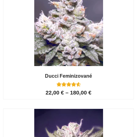
Ducci Feminizované
6
Hodnoceno
22,00
€
–
180,00
€
4.67
z 5 na
základě
hodnocení
zákazníků