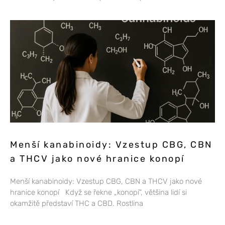
Menší kanabinoidy: Vzestup CBG, CBN
a THCV jako nové hranice konopí
Menší kanabinoidy: Vzestup CBG, CBN a THCV jako nové
hranice konopí Když se řekne „konopí“, většina lidí si
okamžitě představí THC a CBD. Rostlina