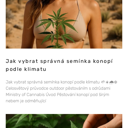
Jak vybrat správná semínka konopí
podle klimatu
Jak vybrat správná semínka konopí podle klimatu 🌱☀️🌧️❄️
Celosvětový průvodce outdoor pěstováním s odrůdami
Ministry of Cannabis Úvod Pěstování konopí pod širým
nebem je odměňující