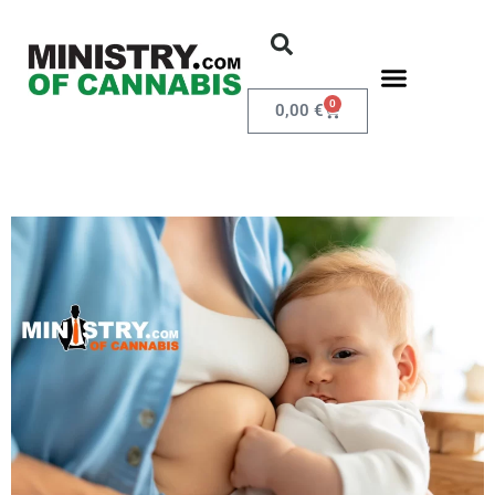
0
0,00
€