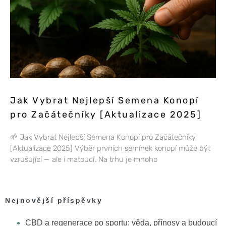
Jak Vybrat Nejlepší Semena Konopí
pro Začátečníky [Aktualizace 2025]
🌱 Jak Vybrat Nejlepší Semena Konopí pro Začátečníky
[Aktualizace 2025] Výběr prvních semínek konopí může být
vzrušující — ale i matoucí. Na trhu je mnoho
Nejnovější příspěvky
CBD a regenerace po sportu: věda, přínosy a budoucí