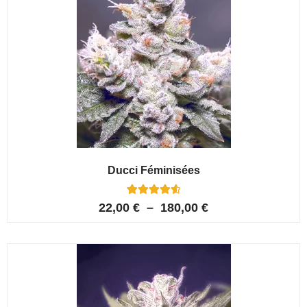
Ducci Féminisées
6
Noté
22,00
€
–
180,00
€
4.67
sur 5
basé sur
notations
client