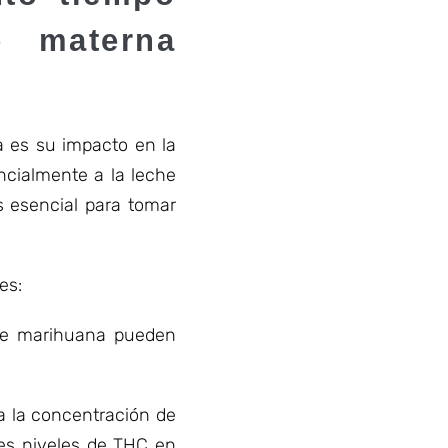
e materna
a es su impacto en la
ncialmente a la leche
 esencial para tomar
es:
 de marihuana pueden
a la concentración de
es niveles de THC en