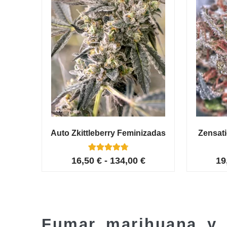
Auto Zkittleberry Feminizadas
Zensat
5
Valorado con
16,50
€
-
134,00
€
19
4.80
de 5 en
base a
valoracione
s de
clientes
Fumar marihuana y 