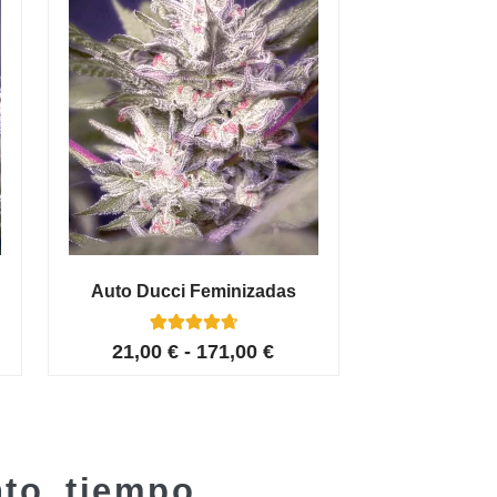
Auto Ducci Feminizadas
4
Valorado con
21,00
€
-
171,00
€
4.75
de 5 en
base a
valoracione
s de
clientes
nto tiempo