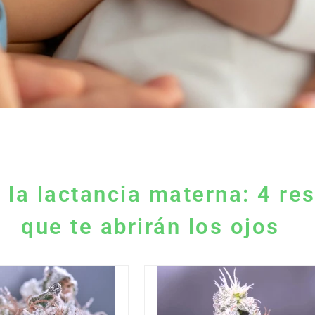
la lactancia materna: 4 re
que te abrirán los ojos