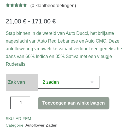
(
0
klantbeoordelingen)
Gewaardeer
4
d
4.75
op 5
gebaseerd
21,00
€
-
171,00
€
op
klant
waarderinge
n
Stap binnen in de wereld van Auto Ducci, het briljante
nageslacht van Auto Red Lebanese en Auto GMO. Deze
autoflowering vrouwelijke variant vertoont een genetische
dans van 60% Indica en 35% Sativa met een vleugje
Ruderalis
Zak van
Toevoegen aan winkelwagen
SKU:
AD-FEM
Categorie:
Autoflower Zaden