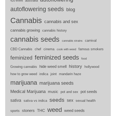
australia
420 event
autoflowering seeds
blog
Cannabis
cannabis and sex
cannabis growing
cannabis history
cannabis seeds
carnival
cannabis strains
CBD Cannabis
chef
cinema
famous smokers
cook with weed
feminized seeds
feminized
food
history
hide weed smell
Growing cannabis
hollywood
how to grow weed
indica
joint
mandarin haze
marijuana
marijuana seeds
Medical Marijuana
music
pot seeds
pot and sex
seeds
sativa
sex
sativa vs indica
sexual health
weed
stoners
THC
weed seeds
sports