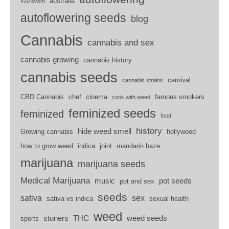
australia
420 event
autoflowering seeds
blog
Cannabis
cannabis and sex
cannabis growing
cannabis history
cannabis seeds
carnival
cannabis strains
CBD Cannabis
chef
cinema
famous smokers
cook with weed
feminized seeds
feminized
food
history
hide weed smell
Growing cannabis
hollywood
how to grow weed
indica
joint
mandarin haze
marijuana
marijuana seeds
Medical Marijuana
music
pot seeds
pot and sex
seeds
sativa
sex
sativa vs indica
sexual health
weed
stoners
THC
weed seeds
sports