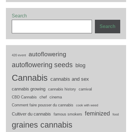
Search
Search
autoflowering
420 event
autoflowering seeds
blog
Cannabis
cannabis and sex
cannabis growing
cannabis history
carnival
CBD Cannabis
chef
cinema
Comment faire pousser du cannabis
cook with weed
feminized
Cultiver du cannabis
famous smokers
food
graines cannabis