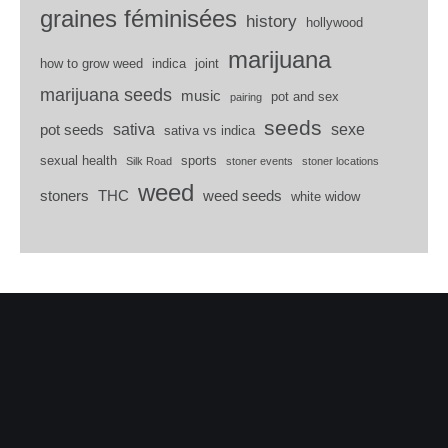
graines féminisées
history
hollywood
marijuana
how to grow weed
indica
joint
marijuana seeds
music
pot and sex
pairing
seeds
sativa
sexe
pot seeds
sativa vs indica
sexual health
sports
Silk Road
stoner events
stoner locations
weed
stoners
THC
weed seeds
white widow