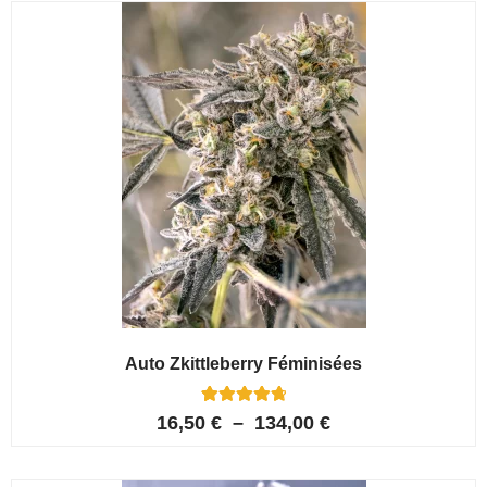
Auto Zkittleberry Féminisées
5
Noté
16,50
€
–
134,00
€
4.80
sur 5
basé sur
notations