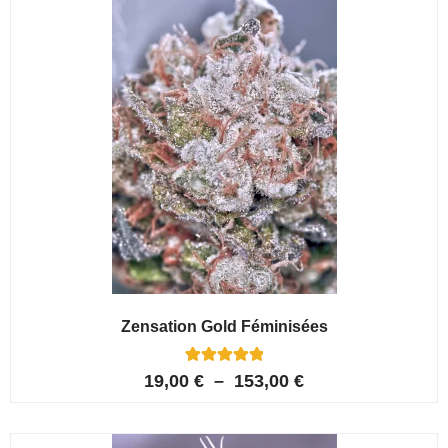
client
Zensation Gold Féminisées
6
Noté
19,00
€
–
153,00
€
5.00
sur 5 basé
sur
notations
client