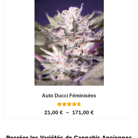
Auto Ducci Féminisées
4
Noté
21,00
€
–
171,00
€
4.75
sur 5
basé sur
notations
client
Recréer les Variétés de Cannabis Anciennes