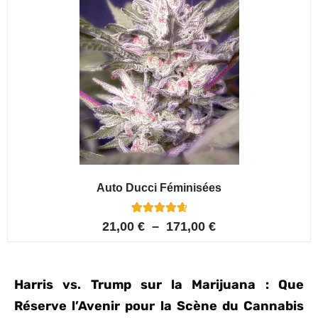
Auto Ducci Féminisées
4
Noté
21,00
€
–
171,00
€
4.75
sur 5
basé sur
notations
client
Harris vs. Trump sur la Marijuana : Que
Réserve l’Avenir pour la Scène du Cannabis