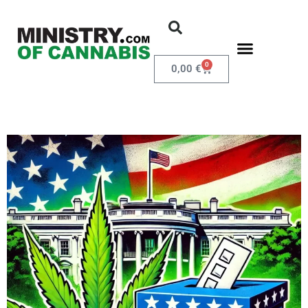
0
0,00
€