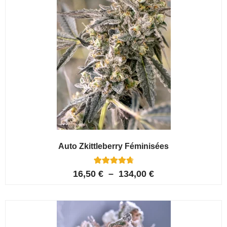
Auto Zkittleberry Féminisées
5
Noté
16,50
€
–
134,00
€
4.80
sur 5
basé sur
notations
client