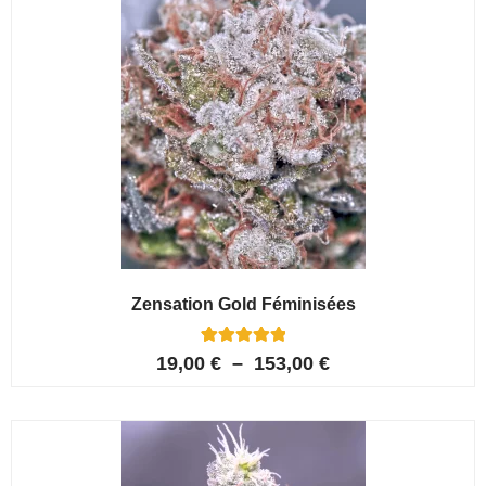
Zensation Gold Féminisées
6
Noté
19,00
€
–
153,00
€
5.00
sur 5 basé
sur
notations
client