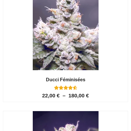
Ducci Féminisées
6
Noté
22,00
€
–
180,00
€
4.67
sur 5
basé sur
notations
client