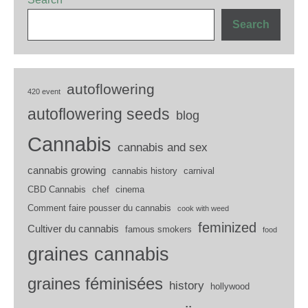
Search
autoflowering
420 event
autoflowering seeds
blog
Cannabis
cannabis and sex
cannabis growing
cannabis history
carnival
CBD Cannabis
chef
cinema
Comment faire pousser du cannabis
cook with weed
feminized
Cultiver du cannabis
famous smokers
food
graines cannabis
graines féminisées
history
hollywood