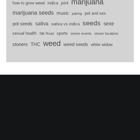
marijuana
how to grow weed
indica
joint
marijuana seeds
music
pot and sex
pairing
seeds
sativa
sexe
pot seeds
sativa vs indica
sexual health
sports
Silk Road
stoner events
stoner locations
weed
stoners
THC
weed seeds
white widow