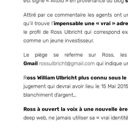
est signé « Altoid » en provenance du blog
s
Attiré par ce commentaire les agents ont un
qu’il trouve l’
impensable une « vrai » adre
le profil de Ross Ulbricht qui correspond
comme un jeune investisseur.
Le piège se referme sur Ross, les
Gmail
rossulbricht@gmail.com
qui indique u
R
oss William Ulbricht plus connu sous l
jugement qui devrai avoir lieu le 15 Mai 2015
blanchiment d’argent…
Ross à ouvert la voix à une nouvelle ère
deep web, ne jamais utiliser sa « vrai identit