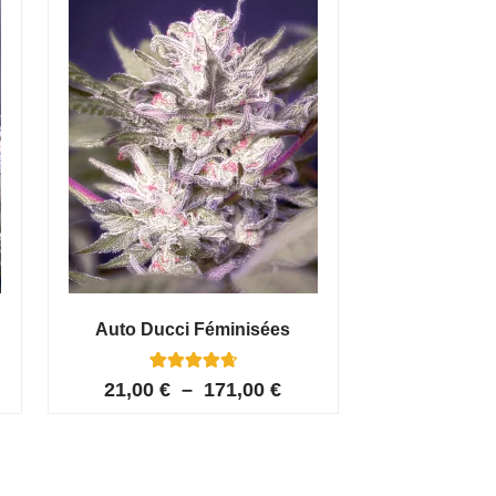
Auto Ducci Féminisées
4
Noté
21,00
€
–
171,00
€
4.75
sur 5
basé sur
notations
client