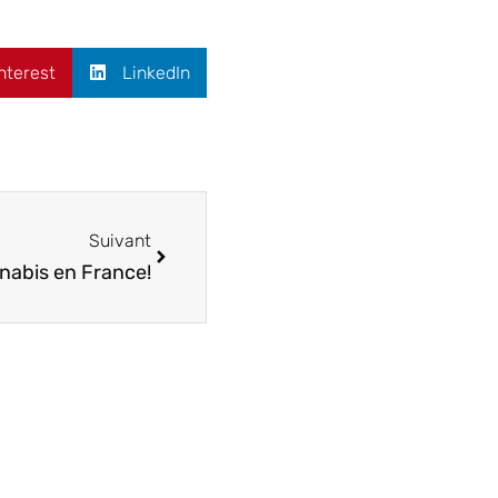
nterest
LinkedIn
Suivant
nabis en France!