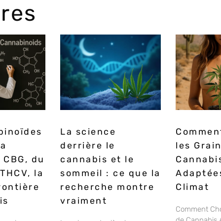
ires
binoïdes
La science
Comment
la
derrière le
les Grai
 CBG, du
cannabis et le
Cannabi
THCV, la
sommeil : ce que la
Adaptées
rontière
recherche montre
Climat
is
vraiment
Comment Chois
de Cannabis 