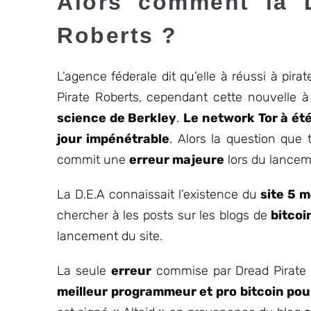
Alors comment la D
Roberts ?
L’agence féderale dit qu’elle à réussi à pira
Pirate Roberts, cependant cette nouvelle à
science de Berkley
.
Le network Tor à été
jour impénétrable
. Alors la question que
commit une
erreur majeure
lors du lanceme
La D.E.A connaissait l’existence du
site 5 m
chercher à les posts sur les blogs de
bitcoi
lancement du site.
La seule
erreur
commise par Dread Pirate 
meilleur programmeur et pro bitcoin pour