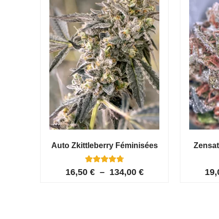
Auto Zkittleberry Féminisées
Zensat
5
Noté
16,50
€
–
134,00
€
19
4.80
sur 5
basé sur
notations
client