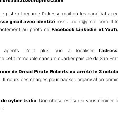
ilkroad420.wordpress.com
.
e piste et regarde l’adresse mail où les candidats peu
sse gmail avec identité
rossulbricht@gmail.com
. Il
 exactement au photo de
Facebook Linkedin et YouT
 agents n’ont plus que à localiser
l’adre
ne petit immeuble dans un quartier paisible de San Fra
e nom de Dread Pirate Roberts vu arrêté le 2 octo
. Il cours des charges pour hacker, organisation crimine
 de cyber trafic
. Une chose est sur si vous décider 
é »