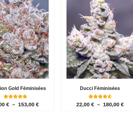
ion Gold Féminisées
Ducci Féminisées
6
Noté
6
Noté
,00
€
–
153,00
€
22,00
€
–
180,00
€
5.00
4.67
sur 5 basé
sur 5
sur
basé sur
notations
notations
client
client