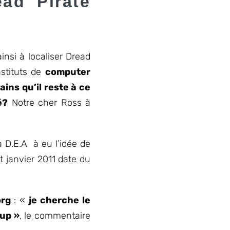
ead Pirate
insi à localiser Dread
nstituts de
computer
ins qu’il reste à ce
é?
Notre cher Ross à
 D.E.A à eu l’idée de
 janvier 2011 date du
org
: «
je cherche le
-up »
, le commentaire