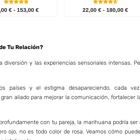
6
Valorado con
6
Valorado
,00
€
-
153,00
€
22,00
€
-
180,00
€
5.00
con
de 5 en
4.67
base a
de 5 en
valoracione
base a
s de
valoracione
clientes
s de
clientes
de Tu Relación?
la diversión y las experiencias sensoriales intensas. 
os países y el estigma desapareciendo, cada ve
gran aliado para mejorar la comunicación, fortalecer 
profundamente con tu pareja, la marihuana podría ser e
Pero ojo, no es todo color de rosa. Veamos cómo puede