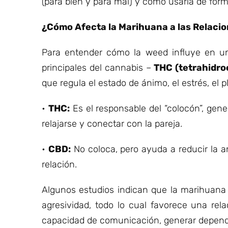
(para bien y para mal) y cómo usarla de form
¿Cómo Afecta la Marihuana a las Relaci
Para entender cómo la weed influye en un
principales del cannabis –
THC (tetrahidro
que regula el estado de ánimo, el estrés, el p
•
THC:
Es el responsable del “colocón”, gene
relajarse y conectar con la pareja.
•
CBD:
No coloca, pero ayuda a reducir la a
relación.
Algunos estudios indican que la marihuana 
agresividad, todo lo cual favorece una rel
capacidad de comunicación, generar depend