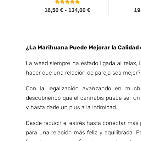
5
Valorado con
16,50
€
-
134,00
€
19
4.80
de 5 en
base a
valoracione
s de
clientes
¿La Marihuana Puede Mejorar la Calidad 
La weed siempre ha estado ligada al relax, 
hacer que una relación de pareja sea mejor?
Con la legalización avanzando en much
descubriendo que el cannabis puede ser un 
y hasta darle un plus a la intimidad.
Desde reducir el estrés hasta conectar más 
para una relación más feliz y equilibrada. 