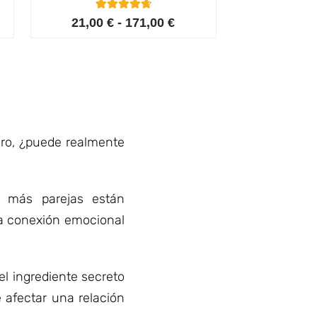
4
Valorado con
21,00
€
-
171,00
€
4.75
de 5 en
base a
valoracione
s de
clientes
Pero, ¿puede realmente
z más parejas están
la conexión emocional
l ingrediente secreto
 afectar una relación