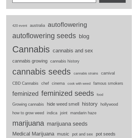
autoflowering
australia
420 event
autoflowering seeds
blog
Cannabis
cannabis and sex
cannabis growing
cannabis history
cannabis seeds
carnival
cannabis strains
CBD Cannabis
chef
cinema
famous smokers
cook with weed
feminized seeds
feminized
food
history
hide weed smell
Growing cannabis
hollywood
how to grow weed
indica
joint
mandarin haze
marijuana
marijuana seeds
Medical Marijuana
music
pot seeds
pot and sex