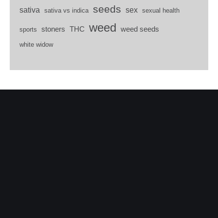
seeds
sativa
sex
sativa vs indica
sexual health
weed
stoners
THC
weed seeds
sports
white widow