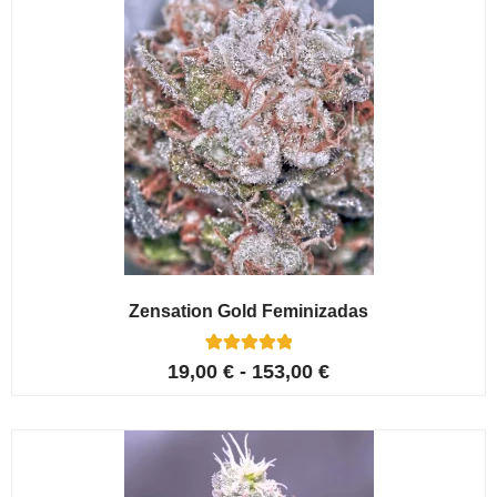
Zensation Gold Feminizadas
6
Valorado con
19,00
€
-
153,00
€
5.00
de 5 en
base a
valoracione
s de
clientes