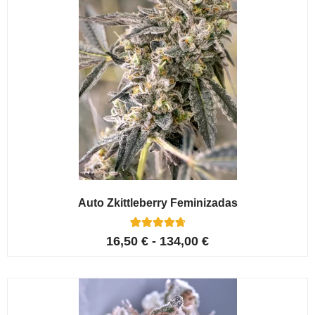
Auto Zkittleberry Feminizadas
5
Valorado con
16,50
€
-
134,00
€
4.80
de 5 en
base a
valoracione
s de
clientes