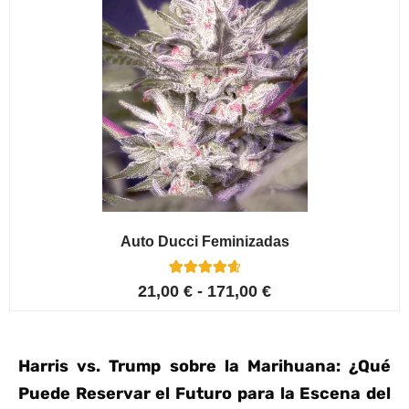
Auto Ducci Feminizadas
4
Valorado con
21,00
€
-
171,00
€
4.75
de 5 en
base a
valoracione
s de
Harris vs. Trump sobre la Marihuana: ¿Qué
clientes
Puede Reservar el Futuro para la Escena del