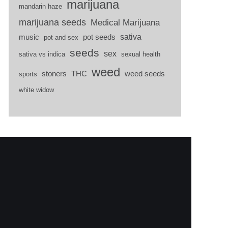
marijuana
mandarin haze
marijuana seeds
Medical Marijuana
sativa
music
pot seeds
pot and sex
seeds
sex
sativa vs indica
sexual health
weed
stoners
THC
weed seeds
sports
white widow