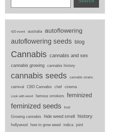
Search
autoflowering
australia
420 event
autoflowering seeds
blog
Cannabis
cannabis and sex
cannabis growing
cannabis history
cannabis seeds
cannabis strains
carnival
CBD Cannabis
chef
cinema
feminized
famous smokers
cook with weed
feminized seeds
food
history
hide weed smell
Growing cannabis
hollywood
how to grow weed
indica
joint