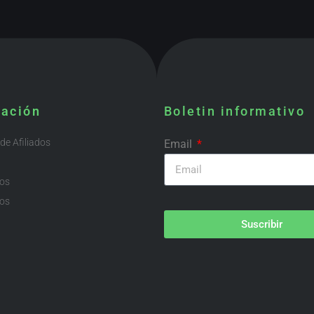
mación
Boletin informativo
e Afiliados
Email
ios
os
Suscribir