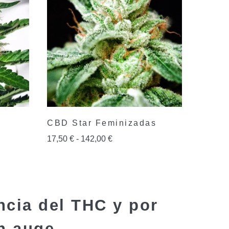
CBD Star Feminizadas
17,50
€
-
142,00
€
ncia del THC y por
en auge