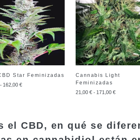
CBD Star Feminizadas
Cannabis Light
Feminizadas
-
162,00
€
21,00
€
-
171,00
€
 el CBD, en qué se difere
cas en cannabidiol están 