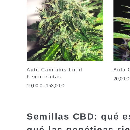
Auto Cannabis Light
Auto 
Feminizadas
20,00
€
19,00
€
-
153,00
€
Semillas CBD: qué es
qué las genéticas ri