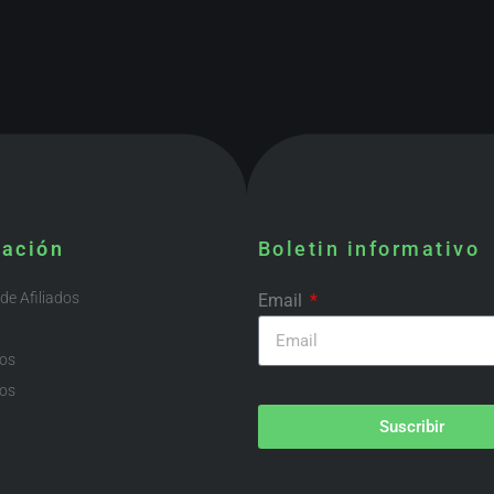
mación
Boletin informativo
e Afiliados
Email
ios
os
Suscribir