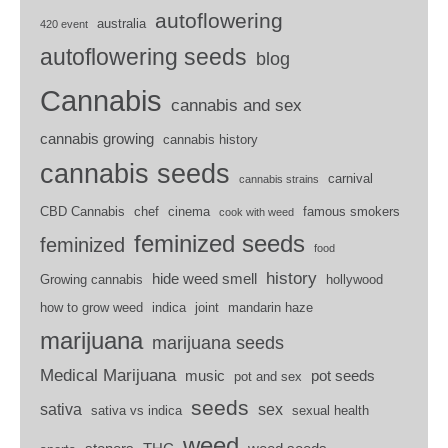
autoflowering
australia
420 event
autoflowering seeds
blog
Cannabis
cannabis and sex
cannabis growing
cannabis history
cannabis seeds
carnival
cannabis strains
CBD Cannabis
chef
cinema
famous smokers
cook with weed
feminized seeds
feminized
food
history
hide weed smell
Growing cannabis
hollywood
how to grow weed
indica
joint
mandarin haze
marijuana
marijuana seeds
Medical Marijuana
music
pot seeds
pot and sex
seeds
sativa
sex
sativa vs indica
sexual health
weed