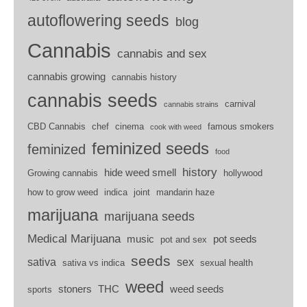
autoflowering seeds
blog
Cannabis
cannabis and sex
cannabis growing
cannabis history
cannabis seeds
carnival
cannabis strains
CBD Cannabis
chef
cinema
famous smokers
cook with weed
feminized seeds
feminized
food
history
hide weed smell
Growing cannabis
hollywood
how to grow weed
indica
joint
mandarin haze
marijuana
marijuana seeds
Medical Marijuana
music
pot seeds
pot and sex
seeds
sativa
sex
sativa vs indica
sexual health
weed
stoners
THC
weed seeds
sports