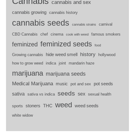
Cannabis
cannabis and sex
cannabis growing
cannabis history
cannabis seeds
carnival
cannabis strains
CBD Cannabis
chef
cinema
famous smokers
cook with weed
feminized seeds
feminized
food
history
hide weed smell
Growing cannabis
hollywood
how to grow weed
indica
joint
mandarin haze
marijuana
marijuana seeds
Medical Marijuana
music
pot seeds
pot and sex
seeds
sativa
sex
sativa vs indica
sexual health
weed
stoners
THC
weed seeds
sports
white widow