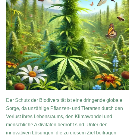
Der Schutz der Biodiversität ist eine dringende globale
Sorge, da unzählige Pflanzen- und Tierarten durch den
Verlust ihres Lebensraums, den Klimawandel und
menschliche Aktivitäten bedroht sind. Unter den
innovativen Lösungen, die zu diesem Ziel beitragen,