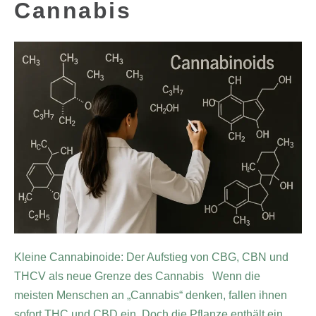
Cannabis
Kleine Cannabinoide: Der Aufstieg von CBG, CBN und
THCV als neue Grenze des Cannabis Wenn die
meisten Menschen an „Cannabis“ denken, fallen ihnen
sofort THC und CBD ein. Doch die Pflanze enthält ein