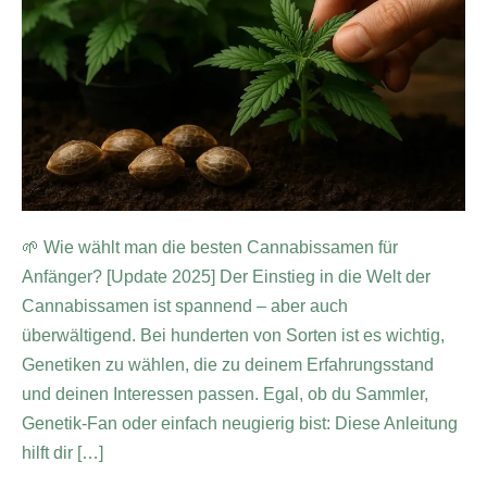
🌱 Wie wählt man die besten Cannabissamen für
Anfänger? [Update 2025] Der Einstieg in die Welt der
Cannabissamen ist spannend – aber auch
überwältigend. Bei hunderten von Sorten ist es wichtig,
Genetiken zu wählen, die zu deinem Erfahrungsstand
und deinen Interessen passen. Egal, ob du Sammler,
Genetik-Fan oder einfach neugierig bist: Diese Anleitung
hilft dir […]