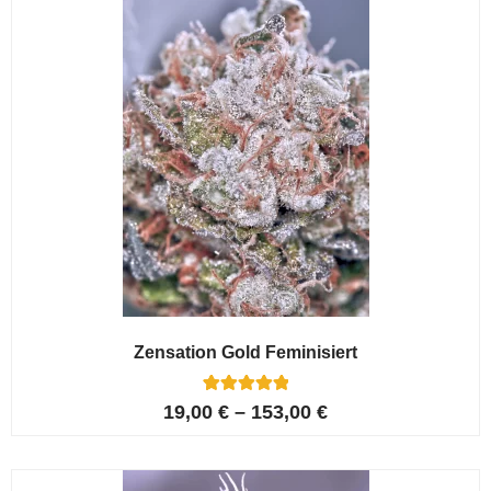
Kundenbewe
rtungen
Zensation Gold Feminisiert
6
Bewertet mit
19,00
€
–
153,00
€
5.00
von 5,
basierend
auf
Kundenbewer