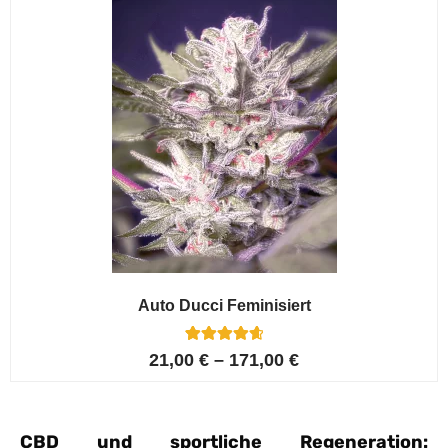
Auto Ducci Feminisiert
4
Bewertet mit
21,00
€
–
171,00
€
4.75
von 5,
basierend
auf
Kundenbewe
CBD und sportliche Regeneration:
rtungen