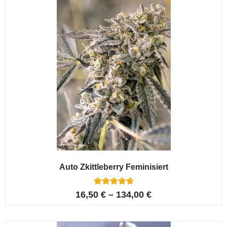
Auto Zkittleberry Feminisiert
5
Bewertet mit
16,50
€
–
134,00
€
4.80
von 5,
basierend
auf