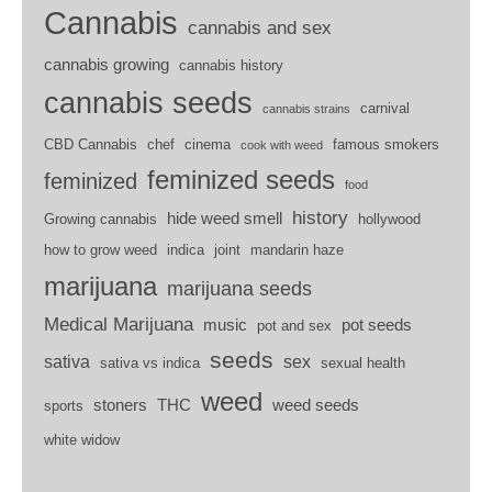
Cannabis
cannabis and sex
cannabis growing
cannabis history
cannabis seeds
carnival
cannabis strains
CBD Cannabis
chef
cinema
famous smokers
cook with weed
feminized seeds
feminized
food
history
hide weed smell
Growing cannabis
hollywood
how to grow weed
indica
joint
mandarin haze
marijuana
marijuana seeds
Medical Marijuana
music
pot seeds
pot and sex
seeds
sativa
sex
sativa vs indica
sexual health
weed
stoners
THC
weed seeds
sports
white widow