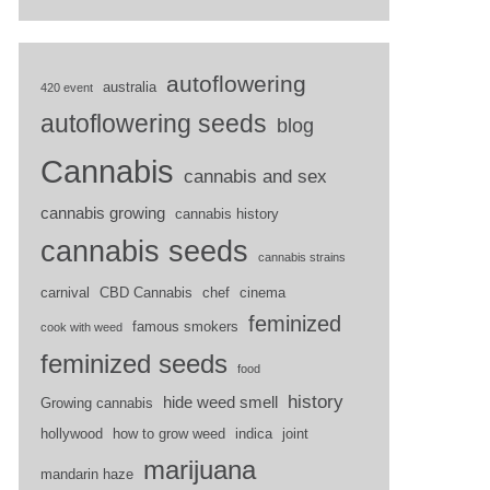
autoflowering
australia
420 event
autoflowering seeds
blog
Cannabis
cannabis and sex
cannabis growing
cannabis history
cannabis seeds
cannabis strains
carnival
CBD Cannabis
chef
cinema
feminized
famous smokers
cook with weed
feminized seeds
food
history
hide weed smell
Growing cannabis
hollywood
how to grow weed
indica
joint
marijuana
mandarin haze