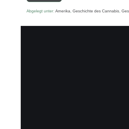
Abgelegt unter:
Amerika
,
Geschichte des Cannabis
,
Gese