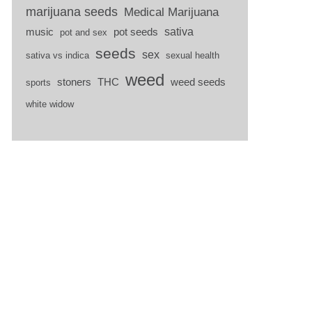
marijuana seeds
Medical Marijuana
sativa
music
pot seeds
pot and sex
seeds
sex
sativa vs indica
sexual health
weed
stoners
THC
weed seeds
sports
white widow