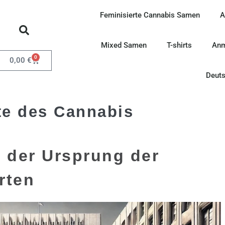
Feminisierte Cannabis Samen
A
Mixed Samen
T-shirts
Anm
0
0,00
€
Deut
te des Cannabis
 der Ursprung der
rten