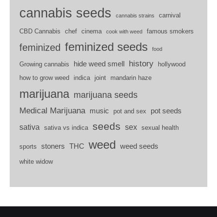
cannabis seeds
carnival
cannabis strains
CBD Cannabis
chef
cinema
famous smokers
cook with weed
feminized seeds
feminized
food
history
hide weed smell
Growing cannabis
hollywood
how to grow weed
indica
joint
mandarin haze
marijuana
marijuana seeds
Medical Marijuana
music
pot seeds
pot and sex
seeds
sativa
sex
sativa vs indica
sexual health
weed
stoners
THC
weed seeds
sports
white widow