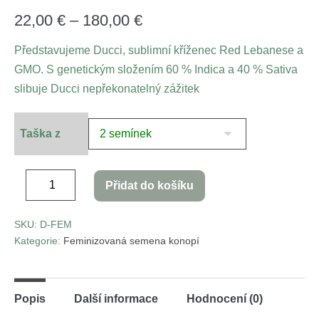
4.67
z 5 na
základě
22,00
€
–
180,00
€
hodnocení
zákazníků
Představujeme Ducci, sublimní kříženec Red Lebanese a
GMO. S genetickým složením 60 % Indica a 40 % Sativa
slibuje Ducci nepřekonatelný zážitek
Taška z
Přidat do košíku
SKU:
D-FEM
Kategorie:
Feminizovaná semena konopí
Popis
Další informace
Hodnocení (0)