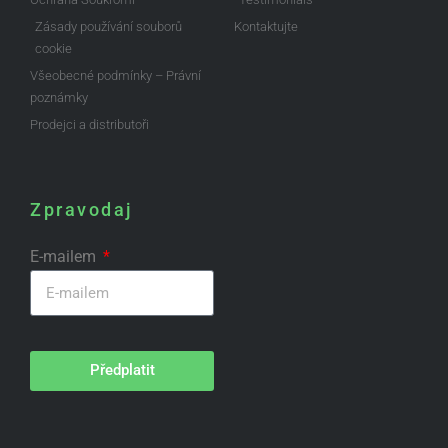
Zásady používání souborů
Kontaktujte
cookie
Všeobecné podmínky – Právní
poznámky
Prodejci a distributoři
Zpravodaj
E-mailem
Předplatit