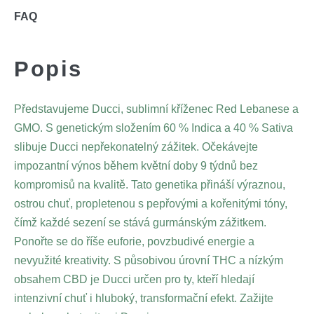
FAQ
Popis
Představujeme Ducci, sublimní kříženec Red Lebanese a
GMO. S genetickým složením 60 % Indica a 40 % Sativa
slibuje Ducci nepřekonatelný zážitek. Očekávejte
impozantní výnos během květní doby 9 týdnů bez
kompromisů na kvalitě. Tato genetika přináší výraznou,
ostrou chuť, propletenou s pepřovými a kořenitými tóny,
čímž každé sezení se stává gurmánským zážitkem.
Ponořte se do říše euforie, povzbudivé energie a
nevyužité kreativity. S působivou úrovní THC a nízkým
obsahem CBD je Ducci určen pro ty, kteří hledají
intenzivní chuť i hluboký, transformační efekt. Zažijte