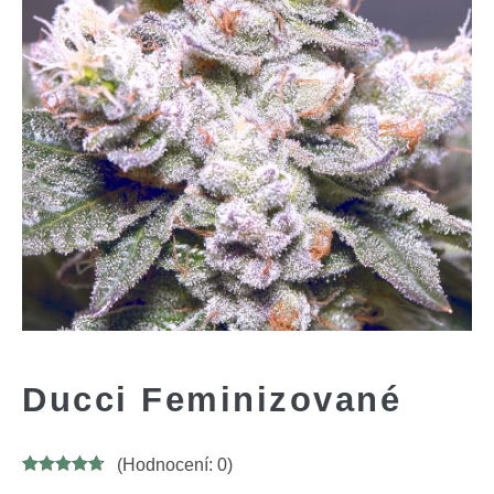
Ducci Feminizované
(Hodnocení:
0
)
Hodnoceno
6