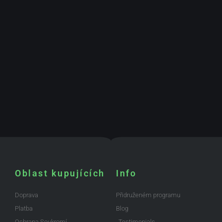
Oblast kupujících
Info
Doprava
Přidruženém programu
Platba
Blog
Ochrana Soukromí
Testimonials