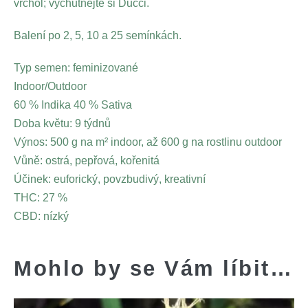
vrchol; vychutnejte si Ducci.
Balení po 2, 5, 10 a 25 semínkách.
Typ semen: feminizované
Indoor/Outdoor
60 % Indika 40 % Sativa
Doba květu: 9 týdnů
Výnos: 500 g na m² indoor, až 600 g na rostlinu outdoor
Vůně: ostrá, pepřová, kořenitá
Účinek: euforický, povzbudivý, kreativní
THC: 27 %
CBD: nízký
Mohlo by se Vám líbit…