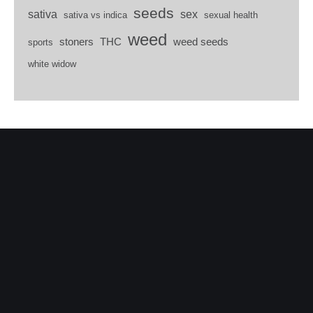
seeds
sativa
sex
sativa vs indica
sexual health
weed
stoners
THC
weed seeds
sports
white widow