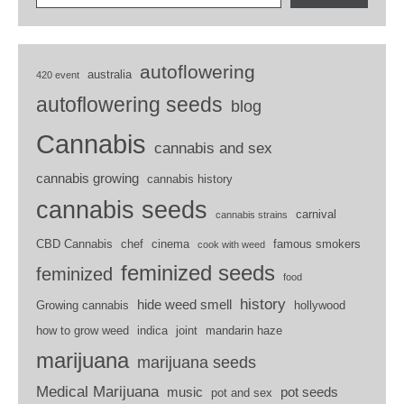
autoflowering
australia
420 event
autoflowering seeds
blog
Cannabis
cannabis and sex
cannabis growing
cannabis history
cannabis seeds
carnival
cannabis strains
CBD Cannabis
chef
cinema
famous smokers
cook with weed
feminized seeds
feminized
food
history
hide weed smell
Growing cannabis
hollywood
how to grow weed
indica
joint
mandarin haze
marijuana
marijuana seeds
Medical Marijuana
music
pot seeds
pot and sex