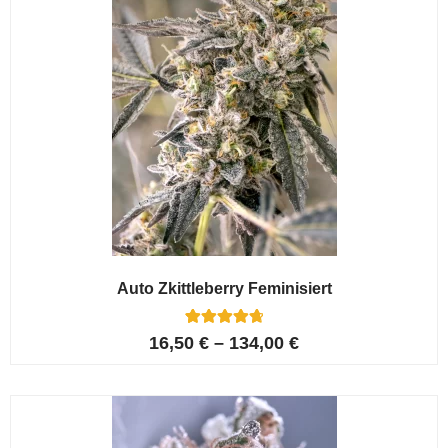
Auto Zkittleberry Feminisiert
5
Bewertet mit
16,50
€
–
134,00
€
4.80
von 5,
basierend
auf
Kundenbewe
rtungen