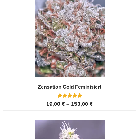
Zensation Gold Feminisiert
6
Bewertet mit
19,00
€
–
153,00
€
5.00
von 5,
basierend
auf
Kundenbewer
tungen