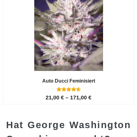
Auto Ducci Feminisiert
4
Bewertet mit
21,00
€
–
171,00
€
4.75
von 5,
basierend
auf
Kundenbewe
rtungen
Hat George Washington