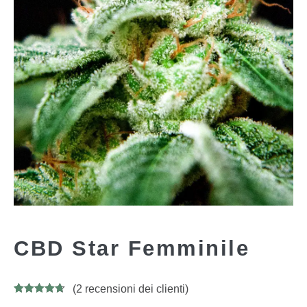
CBD Star Femminile
(
2
recensioni dei clienti)
Valutato
9