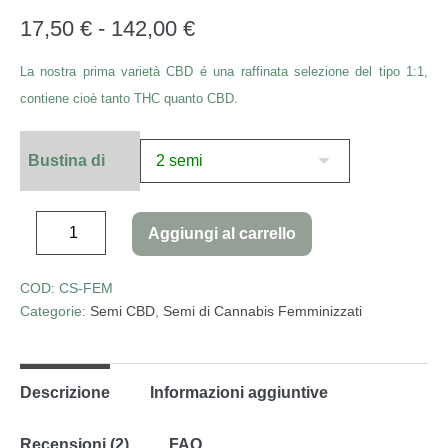
4.67
su 5
su base
17,50
€
-
142,00
€
di
recensioni
La nostra prima varietà CBD é una raffinata selezione del tipo 1:1,
contiene cioè tanto THC quanto CBD.
Bustina di
Aggiungi al carrello
COD:
CS-FEM
Categorie:
Semi CBD
,
Semi di Cannabis Femminizzati
Descrizione
Informazioni aggiuntive
Recensioni (2)
FAQ