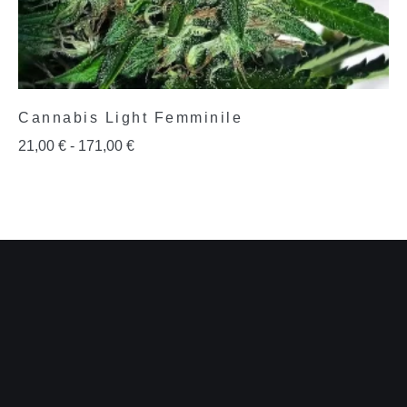
Cannabis Light Femminile
21,00
€
-
171,00
€