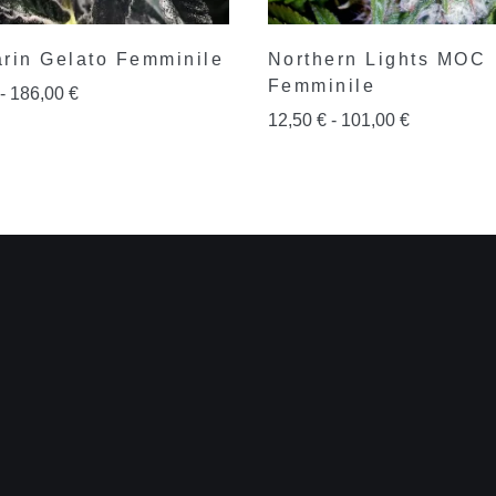
rin Gelato Femminile
Northern Lights MOC
Femminile
-
186,00
€
12,50
€
-
101,00
€