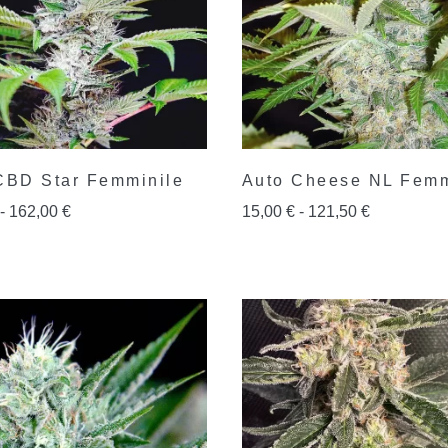
CBD Star Femminile
Auto Cheese NL Femm
-
162,00
€
15,00
€
-
121,50
€