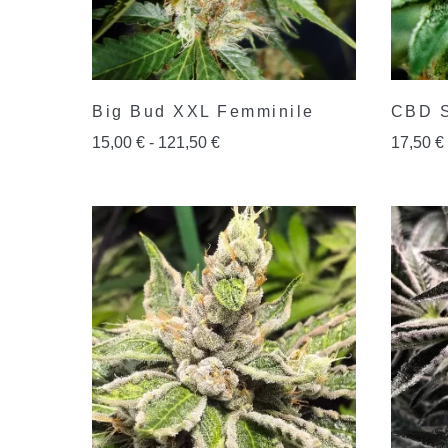
Big Bud XXL Femminile
CBD S
15,00
€
-
121,50
€
17,50
€