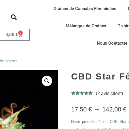
Graines de Cannabis Féminisées
Mélanges de Graines
T-shir
0
0,00
€
Nous Contacter
éminisées
CBD Star F
(
2
avis client)
Noté
9
4.67
sur 5
basé sur
17,50
€
–
142,00
€
notations
client
Notre première étoile CDB Star s