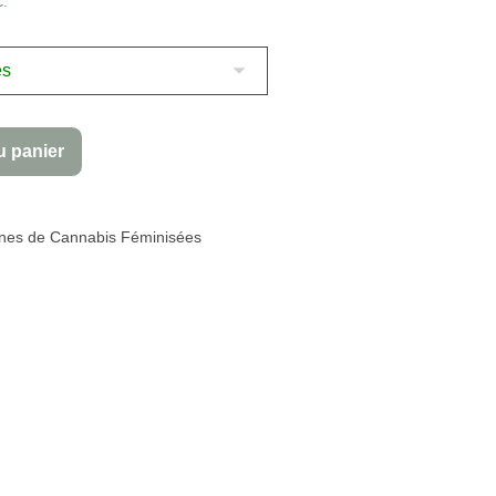
C.
u panier
nes de Cannabis Féminisées