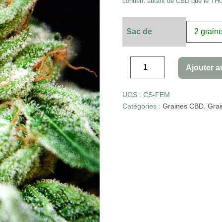
contient autant de CBD que le TH
Sac de
Ajouter a
UGS :
CS-FEM
Catégories :
Graines CBD
,
Grai