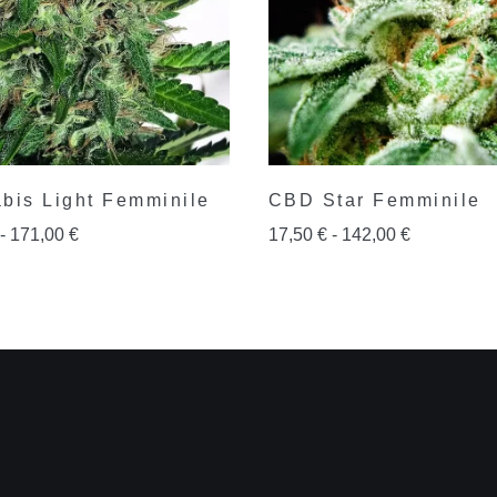
bis Light Femminile
CBD Star Femminile
-
171,00
€
17,50
€
-
142,00
€