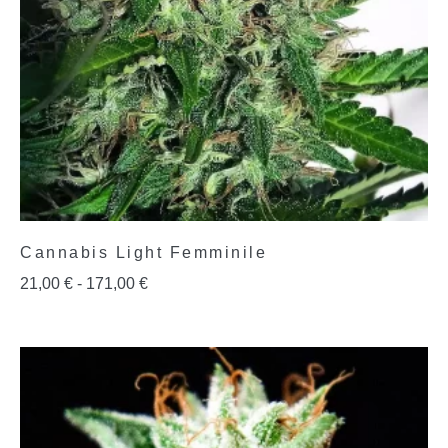
Cannabis Light Femminile
21,00
€
-
171,00
€