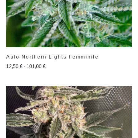
Auto Northern Lights Femminile
12,50
€
-
101,00
€