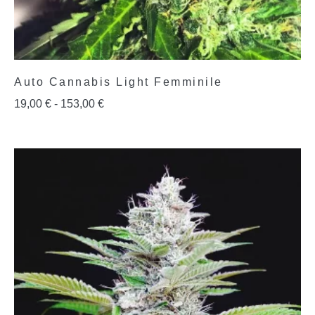
Auto Cannabis Light Femminile
19,00
€
-
153,00
€